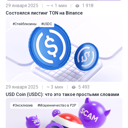
29 января 2025
|
~ < 1 мин
|
1 918
Состоялся листинг TON на Binance
#Стейблкоины
#USDC
29 января 2025
|
~ 3 мин
|
5 493
USD Coin (USDC): что это такое простыми словами
#Эксклюзив
#Мошенничество в P2P