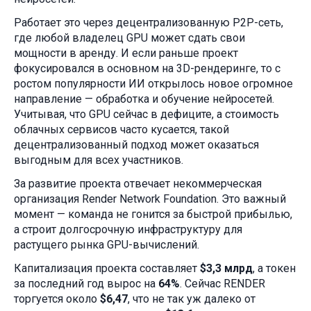
Работает это через децентрализованную P2P-сеть,
где любой владелец GPU может сдать свои
мощности в аренду. И если раньше проект
фокусировался в основном на 3D-рендеринге, то с
ростом популярности ИИ открылось новое огромное
направление — обработка и обучение нейросетей.
Учитывая, что GPU сейчас в дефиците, а стоимость
облачных сервисов часто кусается, такой
децентрализованный подход может оказаться
выгодным для всех участников.
За развитие проекта отвечает некоммерческая
организация Render Network Foundation. Это важный
момент — команда не гонится за быстрой прибылью,
а строит долгосрочную инфраструктуру для
растущего рынка GPU-вычислений.
Капитализация проекта составляет
$3,3 млрд
, а токен
за последний год вырос на
64%
. Сейчас RENDER
торгуется около
$6,47
, что не так уж далеко от