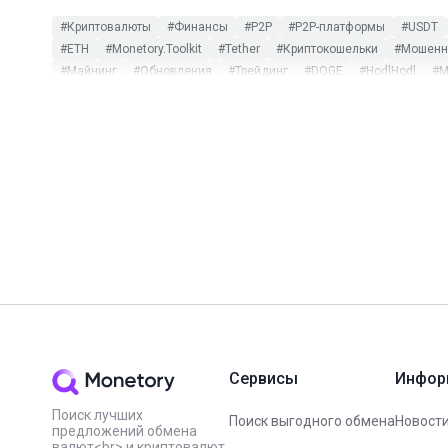
#Криптовалюты
#Финансы
#P2P
#P2P-платформы
#USDT
#ETH
#Monetory.Toolkit
#Tether
#Криптокошельки
#Мошенни
#Майнинг
#Обновления
#Трейдинг
#DOGE
#HodlHodl
#M
#CommEX
#DeFi
#DOT
#ETC
#ETF
#HMSTR
#Huobi
#L
#Заработок на P2P
#Инфографика
#Комиссии
#мониторинг 
#Bitpapa
#Blum
#BUSD
#Capitalist
#CBDC
#CoinGecko
#NotPixel
#OKX
#PayPal
#SEPA
#Sigen
#SUI
#TON Spac
#Вебинар
#Вирусы
#ИИ
#Китай
#Мем-коины
#Налоги
#Цифровой рубль
#ЮMoney
Сервисы
Инфор
Поиск лучших
Поиск выгодного обмена
Новости
предложений обмена
валют<br> и криптовалют