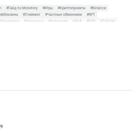
m
#Гайд по Monetory
#Игры
#Криптопроекты
#Binance
ейблкоины
#Стейкинг
#Частные обменники
#NFT
Мошенники
#Наличные
#Новичкам
#ADA
#BNB
#Catizen
#Telegram Wallet
#TRUMP
#XRP
#Альткоины
люзив
#$DOGS
#115-ФЗ
#AdvCash
#ATOM
#Bisq
r Kombat
#ICO
#LocalCoinSwap
#Metamask
#MEXC
hat
#XTZ
#Арбитраж
#Бизнес
#Блокировка
#Блокчейн
#Статистика
#Термины
#Тинькофф
#Фиат
#Фильтры