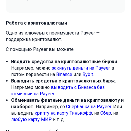
Работа с криптовалютами
Одно из ключевых преимуществ Payeer —
поддержка криптовалют.
С помощью Payeer вы можете:
Вводить средства на криптовалютные биржи
.
Например, можно
закинуть деньги на Payeer
, а
потом перевести на
Binance
или
Bybit
.
Выводить средства с криптовалютных бирж
.
Например можно
выводить с Бинанса без
комиссии на Payeer
.
Обменивать фиатные деньги на криптовалюту и
наоборот.
Например, со
Сбербанка на Payeer
. Или
выводить
крипту на карту Тинькофф
, на
Сбер
, на
любую карту МИР
и т. д.