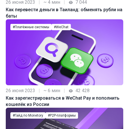
26 июня 2023
|
~ 4 мин
|
7 044
Как перевести деньги в Таиланд: обменять рубли на
баты
#Платёжные системы
#WeChat
26 июня 2023
|
~ 6 мин
|
42 428
Как зарегистрироваться в WeChat Pay и пополнить
кошелёк из России
#Гайд по Monetory
#P2P-платформы