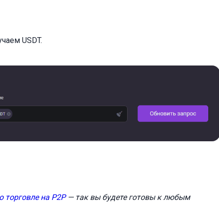
учаем USDT.
о торговле на P2P
— так вы будете готовы к любым