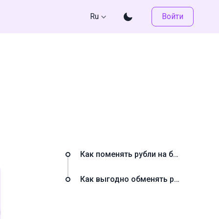
Ru
Войти
Как поменять рубли на баты: 3 главных способа
Как выгодно обменять рубли на баты