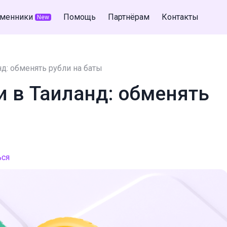
менники
Помощь
Партнёрам
Контакты
New
нд: обменять рубли на баты
и в Таиланд: обменять
ься