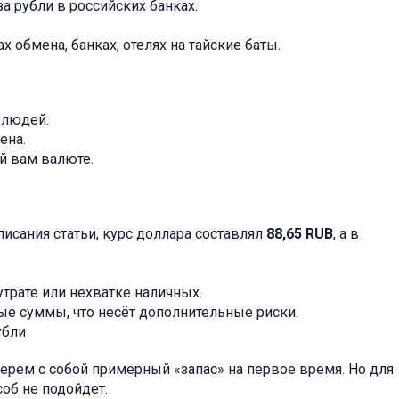
а рубли в российских банках.
 обмена, банках, отелях на тайские баты.
 людей.
ена.
й вам валюте.
исания статьи, курс доллара составлял
88,65 RUB
, а в
утрате или нехватке наличных.
ые суммы, что несёт дополнительные риски.
убли
берем с собой примерный «запас» на первое время. Но для
об не подойдет.