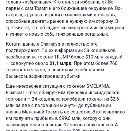
только «избранные». Кто они, эти избранные? Во-
первых, сам Трамп и его ближайшее окружение. Во-
вторых, крупные игроки с миллионами долларов,
способные двигать рынок в нужную им сторону. В-
третьих, те, кто обладает инсайдерской информацией
и узнаёт о новых событиях раньше остальных.
Кстати, данные Chainalysis полностью это
подтверждают. По их информации 58 кошельков
заработали на токене TRUMP более $10 млн каждый
— совокупно около
$1,1 млрд
. При этом более 760
тысяч кошельков, в основном с небольшим
балансом, зафиксировали убытки.
Ещё интереснее ситуация с токеном $MELANIA.
Financial Times обнаружила признаки инсайдерской
торговли — 24 кошелька приобрели токены на $2,6
млн за две с половиной минуты до публикации
анонса Меланией Трамп в её соцсетях. Это позволило
им получить прибыль в $99,6 млн, которую они
зафиксировали в течение 12 часов после анонса. А