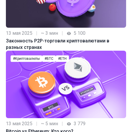
13 мая 2025
|
~ 3 мин
|
5 100
Законность P2P-торговли криптовалютами в
разных странах
#Криптовалюты
#BTC
#ETH
13 мая 2025
|
~ 5 мин
|
3 779
Bitcoin vs Ethereum: Кто кого?