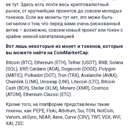
ее тут. Здесь есть почти весь криптовалютный
рынок, от крупнейших проектов до совсем молодых
токенов. Если же монеты тут нет, это може быть
сигналом о том, что перед вами очень рискованный
актив – возможно, совсем новый проект или токен с
крайне низкой капитализацией.
Вот лишь некоторые из монет и токенов, которые
вы можете найти на CoinMarketCap:
Bitcoin (BTC), Ethereum (ETH), Tether (USDT), BNB, Solana
(SOL), XRP, Cardano (ADA), Dogecoin (DOGE), Polygon
(MATIC), Polkadot (DOT), Tron (TRX), Avalanche (AVAX),
Chainlink (LINK), Uniswap (UNI), Litecoin (LTC), Bitcoin
Cash (BCH), Stellar (XLM), Monero (XMR), Cosmos
(ATOM), Ethereum Classic (ETC).
Кроме того, на платформе представлены такие
токены, как PEPE, Floki, Arbitrum, Sui, TON, NotCoin,
Venom, zkSync, NEAR, Aave, Curve (CRV), TWT, VGX, WIF,
XAI, ZEC.