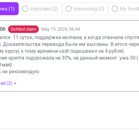
ews (1)
Important (0)
Interesting (0)
My feedb
706
Settled claim
May 19, 2024, 06:44
лся  11 суток, поддержка молчала, а когда отвечала спустя 6
. Доказательства перевода были им высланы. В итоге чере
 курсу( к тому времени usdt подешевел на 4 рубля).

емя крипта подорожала на 30%, на данный момент  уже 50.(
1мая)

 не рекомендую
ad (2)