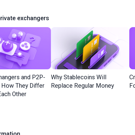
rivate exchangers
hangers and P2P-
Why Stablecoins Will
Cr
: How They Differ
Replace Regular Money
Fo
ach Other
ormation