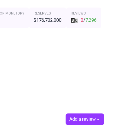
 ON MONETORY
RESERVES
REVIEWS
$176,702,000
0
/
7,296
Add a review