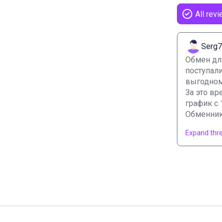
All revi
Serg
Обмен дли
поступали
выгодному
За это вр
график с 
Обменник
Expand thre