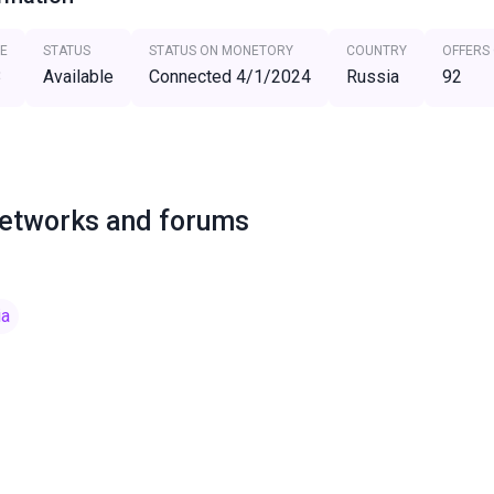
E
STATUS
STATUS ON MONETORY
COUNTRY
OFFERS
3
Available
Connected 4/1/2024
Russia
92
networks and forums
ia