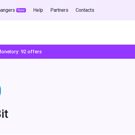
hangers
Help
Partners
Contacts
New
Monetory:
92
offers
it