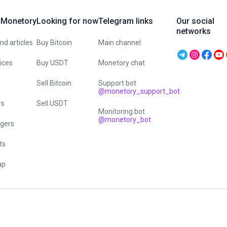
 Monetory
Looking for now
Telegram links
Our social
networks
d articles
Buy Bitcoin
Main channel
vices
Buy USDT
Monetory chat
Sell Bitcoin
Support bot
@monetory_support_bot
rs
Sell USDT
Monitoring bot
@monetory_bot
gers
ts
ap