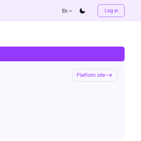
Log in
En
Platform site