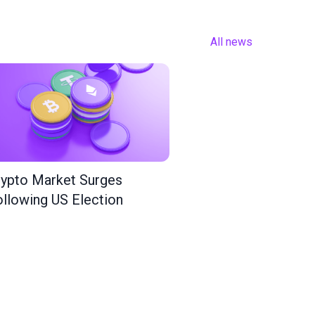
All news
ypto Market Surges
llowing US Election