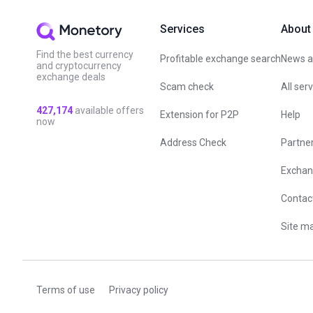
Services
About
Find the best currency
Profitable exchange search
News an
and cryptocurrency
exchange deals
Scam check
All ser
427,174
available offers
Extension for P2P
Help
now
Address Check
Partne
Exchan
Contac
Site m
Terms of use
Privacy policy