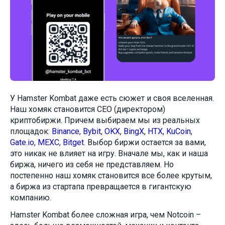
У Hamster Kombat даже есть сюжет и своя вселенная.
Наш хомяк становится CEO (директором)
криптобиржи. Причем выбираем мы из реальных
площадок:
Binance
,
Bybit
,
OKX
,
BingX
,
HTX
,
KuCoin
,
Gate.io
,
MEXC
,
Bitget
. Выбор биржи остается за вами,
это никак не влияет на игру. Вначале мы, как и наша
биржа, ничего из себя не представляем. Но
постепенно наш хомяк становится все более крутым,
а биржа из стартапа превращается в гигантскую
компанию.
Hamster Kombat более сложная игра, чем Notcoin –