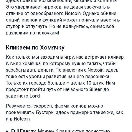
здесь больше возможностей, механик и контента.
Это удерживает игроков, не давая заскучать в
отличие от однообразного Notcoin. Однако обилие
опций, кнопок и функций может поначалу ввести в
ступор и отпугнуть. Но не волнуйтесь, сейчас всё
разложим по полочкам!
Кликаем по Хомячку
Как только мы заходим в игру, нас встречает кликер
в виде хомячка, по которому нужно тапать, чтобы
зарабатывать деньги. По аналогии с Notcoin, здесь
тоже есть уровни развития нашего персонажа.
Только их гораздо больше – целых 10 штук. Нам
предстоит пройти путь от начального
Silver
до
заветного
Lord
.
Разумеется, скорость фарма коинов можно
прокачивать. Бустеры здесь примерно такие же, как
и в Notcoin:
Full Energy
: Можем 6 раз в сутки полностью