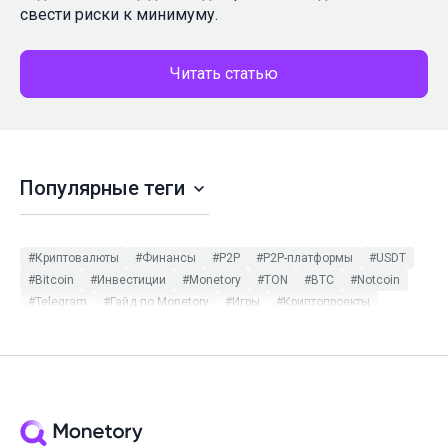
свести риски к минимуму.
Читать статью
Популярные теги
#Криптовалюты
#Финансы
#P2P
#P2P-платформы
#USDT
#Bitcoin
#Инвестиции
#Monetory
#TON
#BTC
#Notcoin
#Telegram
#Гайд по Monetory
#Игры
#Криптопроекты
#Binance
#ETH
#Monetory.Toolkit
#Tether
#Криптокошельки
#Мошенничество в P2P
#Обзор
#Платёжные системы
#Bybit
#Ethereum
#Стейблкоины
#Стейкинг
#Частные обменники
#NFT
#Майнинг
#Обновления
#Трейдинг
#DOGE
#HodlHodl
#Monetory.Puzzle
#SOL
#USDC
#XMR
#Безопасность
#Инструкция
#Мошенники
#Наличные