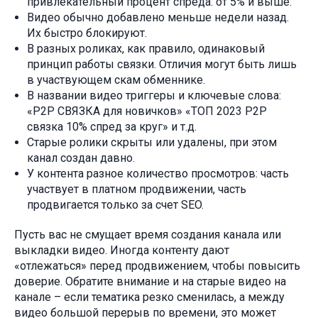
привлекательный процент спреда: от 5% и выше.
Видео обычно добавлено меньше недели назад.
Их быстро блокируют.
В разных роликах, как правило, одинаковый
принцип работы связки. Отличия могут быть лишь
в участвующем скам обменнике.
В названии видео триггеры и ключевые слова:
«P2P СВЯЗКА для новичков» «ТОП 2023 P2P
связка 10% спред за круг» и т.д.
Старые ролики скрыты или удалены, при этом
канал создан давно.
У контента разное количество просмотров: часть
участвует в платном продвижении, часть
продвигается только за счет SEO.
Пусть вас не смущает время создания канала или
выкладки видео. Иногда контенту дают
«отлежаться» перед продвижением, чтобы повысить
доверие. Обратите внимание и на старые видео на
канале – если тематика резко сменилась, а между
видео большой перерыв по времени, это может