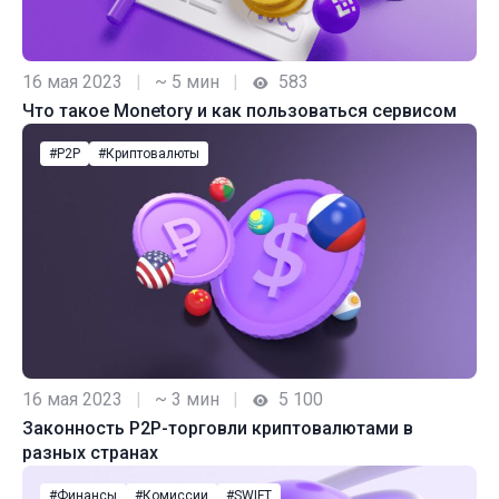
16 мая 2023
|
~ 5 мин
|
583
Что такое Monetory и как пользоваться сервисом
#P2P
#Криптовалюты
16 мая 2023
|
~ 3 мин
|
5 100
Законность P2P-торговли криптовалютами в
разных странах
#Финансы
#Комиссии
#SWIFT