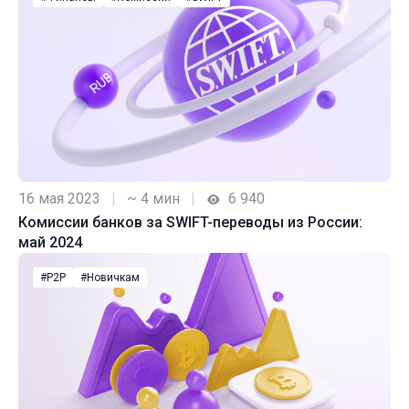
16 мая 2023
|
~ 4 мин
|
6 940
Комиссии банков за SWIFT-переводы из России:
май 2024
#P2P
#Новичкам