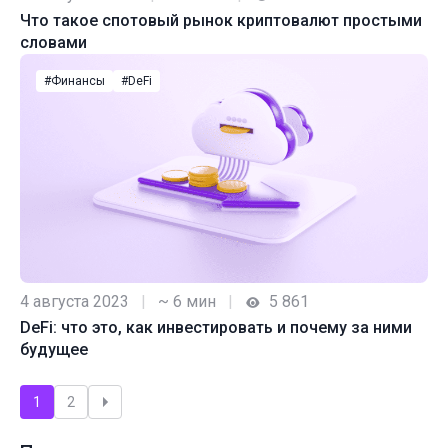
Что такое спотовый рынок криптовалют простыми
словами
#Финансы
#DeFi
4 августа 2023
|
~ 6 мин
|
5 861
DeFi: что это, как инвестировать и почему за ними
будущее
Пагинация
1
2
записей