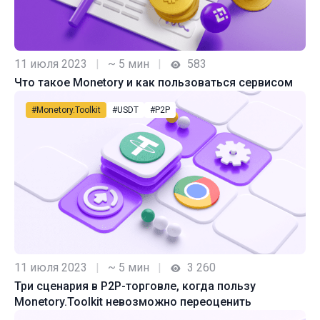
11 июля 2023
|
~ 5 мин
|
583
Что такое Monetory и как пользоваться сервисом
#Monetory.Toolkit
#USDT
#P2P
11 июля 2023
|
~ 5 мин
|
3 260
Три сценария в P2P-торговле, когда пользу
Monetory.Toolkit невозможно переоценить