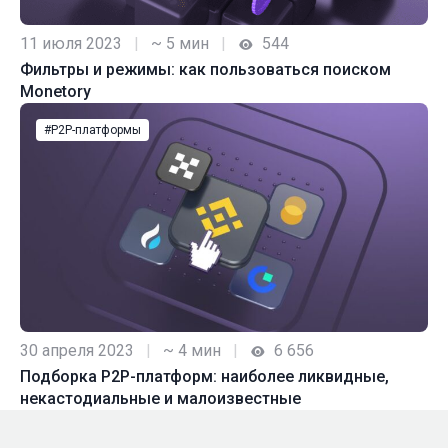
11 июля 2023
|
~ 5 мин
|
544
Фильтры и режимы: как пользоваться поиском
Monetory
#P2P-платформы
30 апреля 2023
|
~ 4 мин
|
6 656
Подборка P2P-платформ: наиболее ликвидные,
некастодиальные и малоизвестные