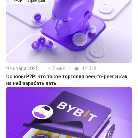
#P2P
#Трейдинг
9 января 2025
|
~ 7 мин
|
32 512
Основы P2P: что такое торговля peer-to-peer и как
на ней зарабатывать