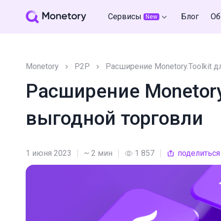
Сервисы
Блог
Об
New
Monetory
P2P
Расширение Monetory.Toolkit 
Расширение Monetory
выгодной торговли
1 июня 2023
~ 2 мин
1 857
поделиться