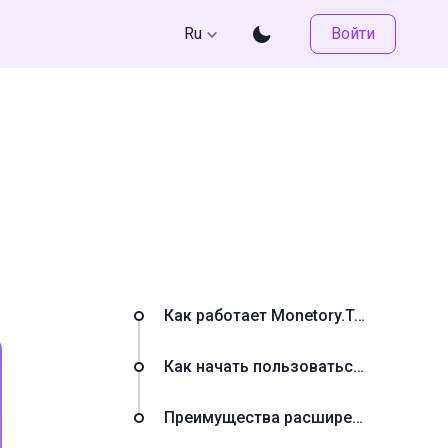
Ru
Войти
Как работает Monetory.Toolkit
Как начать пользоваться Monetory.Toolkit
Преимущества расширения