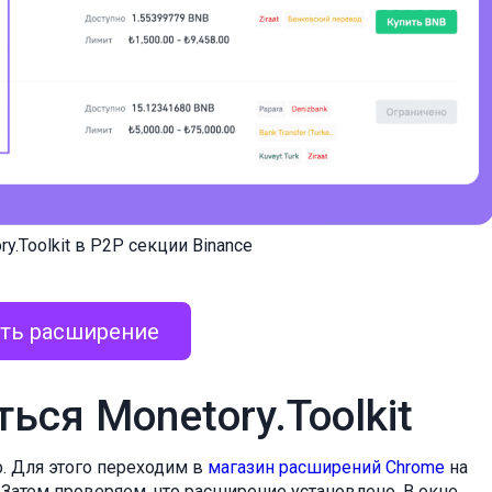
.Toolkit в P2P секции Binance
ть расширение
ься Monetory.Toolkit
. Для этого переходим в
магазин расширений Chrome
на
. Затем проверяем, что расширение установлено. В окне