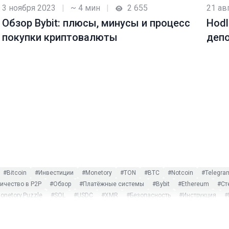
3 ноября 2023
|
~ 4 мин
|
2 655
21 ав
Обзор Bybit: плюсы, минусы и процесс
Hodl
покупки криптовалюты
деп
#Bitcoin
#Инвестиции
#Monetory
#TON
#BTC
#Notcoin
#Telegra
чество в P2P
#Обзор
#Платёжные системы
#Bybit
#Ethereum
#Ст
onetory.Puzzle
#SOL
#USDC
#XMR
#Безопасность
#Инструкция
#
ost Dogs
#Monero
#Payeer
#PEPE
#Play to earn
#Ripple
#SWIFT
криптовалют
#Оплата криптовалютой
#Поиск обмена
#Турция
#Экск