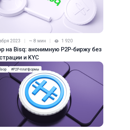
абря 2023
|
~ 8 мин
|
1 920
р на Bisq: анонимную P2P-биржу без
страции и KYC
бзор
#P2P-платформы