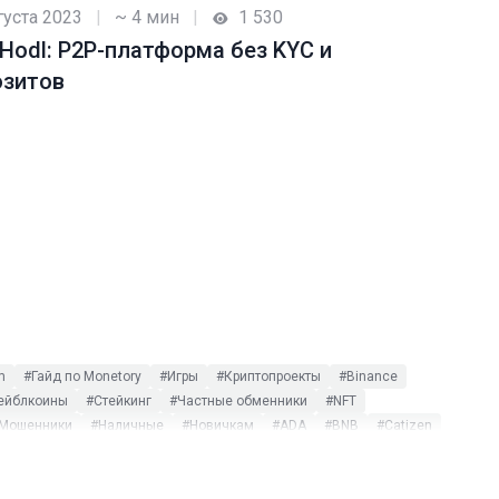
густа 2023
|
~ 4 мин
|
1 530
Hodl: P2P-платформа без KYC и
озитов
m
#Гайд по Monetory
#Игры
#Криптопроекты
#Binance
ейблкоины
#Стейкинг
#Частные обменники
#NFT
Мошенники
#Наличные
#Новичкам
#ADA
#BNB
#Catizen
#Telegram Wallet
#TRUMP
#XRP
#Альткоины
люзив
#$DOGS
#115-ФЗ
#AdvCash
#ATOM
#Bisq