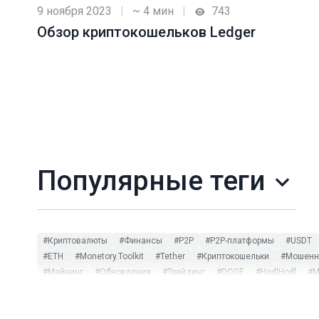
9 ноября 2023
|
~ 4 мин
|
743
Обзор криптокошельков Ledger
Популярные теги
#Криптовалюты
#Финансы
#P2P
#P2P-платформы
#USDT
#ETH
#Monetory.Toolkit
#Tether
#Криптокошельки
#Мошенни
#Майнинг
#Обновления
#Трейдинг
#DOGE
#HodlHodl
#M
#CommEX
#DeFi
#DOT
#ETC
#ETF
#HMSTR
#Huobi
#L
#Заработок на P2P
#Инфографика
#Комиссии
#мониторинг 