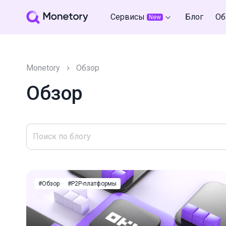
Сервисы
Блог
Об
New
Monetory
Обзор
Обзор
#Обзор
#P2P-платформы