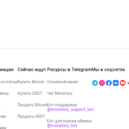
#CoinMarketCap
#DAI
#Garantex
#Gate.io
#Hamster Kombat
#Humste
e
#Tonkeeper
#TRC-20
#Tron
#TRX
#TUSD
#USDP
#Web3
#WeC
#Некастодиальные платформы
#Новости
#Партнёры
#Смарт-контракты
мация
Сейчас ищут
Ресурсы в Telegram
Мы в соцсетях
 и статьи
Купить Bitcoin
Основной канал
висы
Купить USDT
Чат Monetory
ь
Продать Bitcoin
Бот поддержки
@monetory_support_bot
рам
Продать USDT
Бот для поиска обмена
@monetory_bot
ики