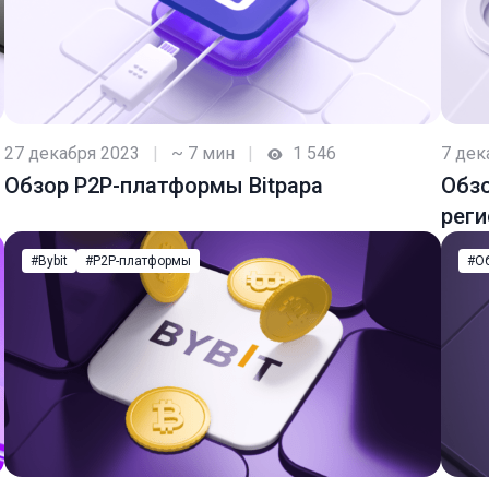
27 декабря 2023
|
~ 7 мин
|
1 546
7 дек
Обзор P2P-платформы Bitpapa
Обзо
реги
#Bybit
#P2P-платформы
#О