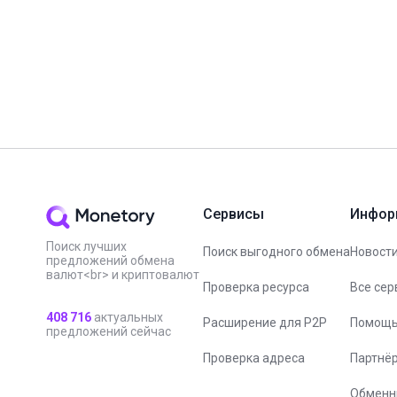
#Bitpapa
#Blum
#BUSD
#Capitalist
#CBDC
#CoinGecko
#NotPixel
#OKX
#PayPal
#SEPA
#Sigen
#SUI
#TON Spac
#Вебинар
#Вирусы
#ИИ
#Китай
#Мем-коины
#Налоги
#Цифровой рубль
#ЮMoney
Сервисы
Инфор
Поиск лучших
Поиск выгодного обмена
Новости
предложений обмена
валют<br> и криптовалют
Проверка ресурса
Все сер
408 716
актуальных
Расширение для P2P
Помощ
предложений сейчас
Проверка адреса
Партнё
Обменн