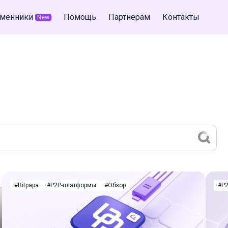
менники
Помощь
Партнёрам
Контакты
New
#Bitpapa
#P2P-платформы
#Обзор
#P