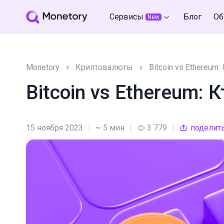
Сервисы
Блог
Об
New
Monetory
Криптовалюты
Bitcoin vs Ethereum:
Bitcoin vs Ethereum: К
15 ноября 2023
~ 5 мин
3 779
поделит