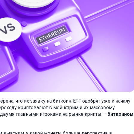
ена, что их заявку на биткоин-ETF одобрят уже к началу
 переходу криптовалют в мейнстрим и их массовому
с двумя главными игроками на рынке крипты —
биткоином
и выясним, у какой монеты больше перспектив в