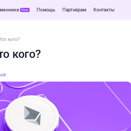
менники
Помощь
Партнёрам
Контакты
New
 Кто кого?
то кого?
ься