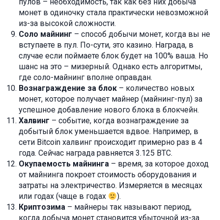
пулов – необходимость, так как без них добыча
монет в одиночку стала практически невозможной
из-за высокой сложности.
Соло майнинг
– способ добычи монет, когда вы не
вступаете в пул. По-сути, это казино. Награда, в
случае если поймаете блок будет на 100% ваша. Но
шанс на это – мизерный. Однако есть алгоритмы,
где соло-майнинг вполне оправдан.
Вознаграждение за блок
– количество новых
монет, которое получает майнер (майнинг-пул) за
успешное добавление нового блока в блокчейн.
Халвинг
– событие, когда вознаграждение за
добытый блок уменьшается вдвое. Например, в
сети Bitcoin халвинг происходит примерно раз в 4
года. Сейчас награда равняется 3.125 BTC.
Окупаемость майнинга
– время, за которое доход
от майнинга покроет стоимость оборудования и
затраты на электричество. Измеряется в месяцах
или годах (чаще в годах
).
Криптозима
– майнеры так называют период,
когда добыча монет становится убыточной из-за