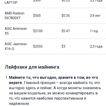
$300
$0.25
3,2 года
LAPTOP
AMD Radeon
$500
$0.35
3,9 лет
RX7800XT
ASIC Antminer
$2100
$5.47
1 год
X5
ASIC Jasminer
$2550
$3
2,3 года
X16-Q
Лайфхаки для майнинга
Майните то, что выгодно, храните в том, во что
верите.
Главный принцип – всегда майнить то, что
выгодно здесь и сейчас. А когда монеты оказались
на вашем кошельке, их можно конвертировать в
то, что кажется наиболее перспективным и
надёжным.