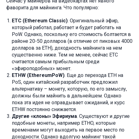
Сейчас у майнеров на видеокартах нет явного
фаворита для майнинга. Что популярно:
ETC (Ethereum Classic)
. Оригинальный эфир,
который работал, работает и будет работать на
PoW. Однако, поскольку его стоимость болтается в
районе 20-50 долларов (в отличие от пиковых 4000
долларов за ETH), доходность майнинга на нем
существенно ниже. Тем не менее, сейчас ETC
считается самым прибыльным среди
«эфироподобных» монет.
ETHW (EthereumPoW)
. Еще до перехода ETH на
PoS, один китайский разработчик предложил
альтернативу – монету, которую, по его замыслу,
должны были майнить в дальнейшем. Однако
пока эта идея не оправдывает ожиданий, и курс
ETHW постоянно снижается.
Другие «клоны» Эфириума
. Существуют и другие
подобные монеты, например ETHO, которые
временами могут выходить на первое место по
доходности. Однако вдолгую майнинг такой