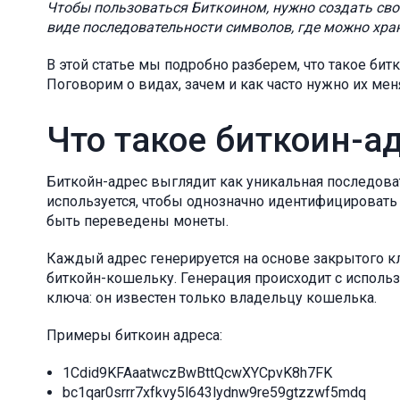
Чтобы пользоваться Биткоином, нужно создать св
виде последовательности символов, где можно хран
В этой статье мы подробно разберем, что такое бит
Поговорим о видах, зачем и как часто нужно их мен
Что такое биткоин-а
Биткойн-адрес выглядит как уникальная последоват
используется, чтобы однозначно идентифицировать 
быть переведены монеты.
Каждый адрес генерируется на основе закрытого к
биткойн-кошельку. Генерация происходит с исполь
ключа: он известен только владельцу кошелька.
Примеры биткоин адреса:
1Cdid9KFAaatwczBwBttQcwXYCpvK8h7FK
bc1qar0srrr7xfkvy5l643lydnw9re59gtzzwf5mdq