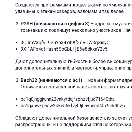
Создаются программами-кошельками по умолчанию с
уязвимы к атакам хакеров, взломам и так далее.
P2SH (начинаются с цифры 3)
– адреса с мульти
транзакцию подпишут несколько участников. Начи
3QJmV3qfvL9SuYo34YihAf3sRCW3qSinyC
3Xi1AFp4ofHash5SbGbLHjB6e8dkxaY2v5
Дают дополнительную гибкость и более высокий ур
дополнительных знаний, в частности, управление п
Bech32 (начинаются с bc1)
— новый формат адре
Отличается повышенной надежностью, потому что
bc1q0jnggjwnn22vnkytdajfsphzvfjuk71640tha
bc1qa5wkgaew2dkv56kfvj49j0av5nml45x9ek9hz6
Обладают дополнительной безопасностью за счет ус
распространены и не поддерживаются некоторыми