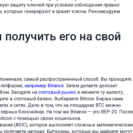
ьную защиту ключей при условии соблюдения правил
ки, которые генерируют и хранят ключи. Рекомендуем
 получить его на свой
упоминали, самый распространенный способ. Вы проходите
платформе,
например Binance
. Затем делаете депозит
бом. Заходите на
спотовый рынок
и меняете ту валюту,
дите в спотовый баланс. Выбираете Bitcoin. Биржа сама
тах и сетях. Дело в том, что на площадках BTC можно
улярных блокчейнах. На том же Binance — это BEP-20. После
 bitcoin с помощью своих кошельков.
вания (ASIC), которое выполняет сложные математические
 вы получаете награду. Биткоины, которые вы майните могут