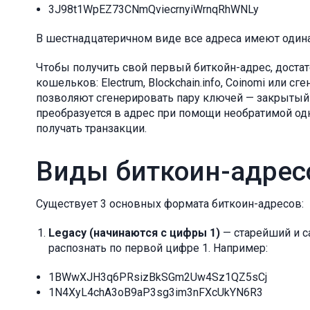
3J98t1WpEZ73CNmQviecrnyiWrnqRhWNLy
В шестнадцатеричном виде все адреса имеют одинак
Чтобы получить свой первый биткойн-адрес, доста
кошельков: Electrum, Blockchain.info, Coinomi или 
позволяют сгенерировать пару ключей — закрытый
преобразуется в адрес при помощи необратимой о
получать транзакции.
Виды биткоин-адрес
Существует 3 основных формата биткоин-адресов:
Legacy (начинаются с цифры 1)
— старейший и 
распознать по первой цифре 1. Например:
1BWwXJH3q6PRsizBkSGm2Uw4Sz1QZ5sCj
1N4XyL4chA3oB9aP3sg3im3nFXcUkYN6R3