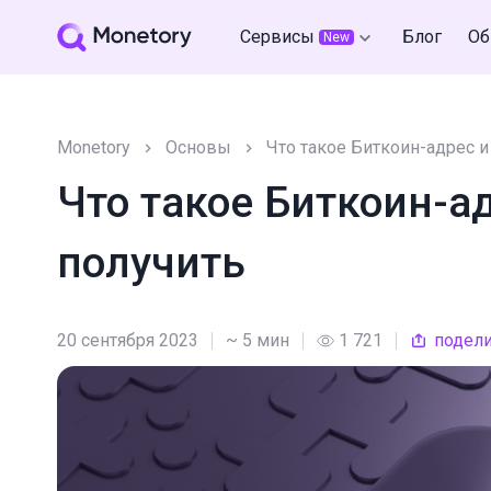
Сервисы
Блог
Об
New
Monetory
Основы
Что такое Биткоин-адрес и
Что такое Биткоин-ад
получить
20 сентября 2023
~ 5 мин
1 721
подели