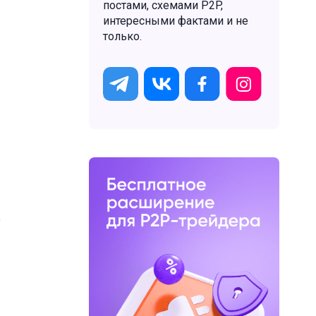
постами, схемами P2P,
интересными фактами и не
только.
о