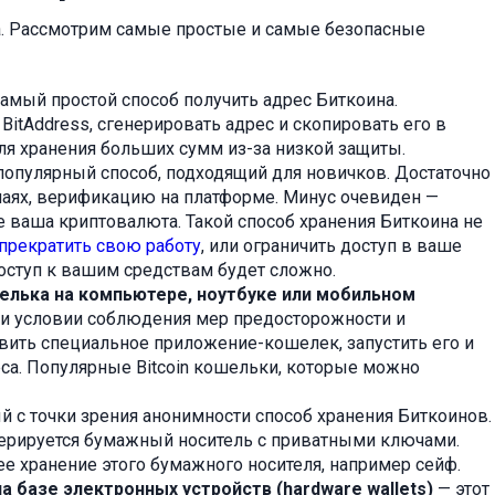
а. Рассмотрим самые простые и самые безопасные
амый простой способ получить адрес Биткоина.
BitAddress, сгенерировать адрес и скопировать его в
ля хранения больших сумм из-за низкой защиты.
популярный способ, подходящий для новичков. Достаточно
чаях, верификацию на платформе. Минус очевиден —
не ваша криптовалюта. Такой способ хранения Биткоина не
прекратить свою работу
, или ограничить доступ в ваше
оступ к вашим средствам будет сложно.
елька на компьютере, ноутбуке или мобильном
при условии соблюдения мер предосторожности и
овить специальное приложение-кошелек, запустить его и
са. Популярные Bitcoin кошельки, которые можно
 с точки зрения анонимности способ хранения Биткоинов.
ерируется бумажный носитель с приватными ключами.
е хранение этого бумажного носителя, например сейф.
 базе электронных устройств (hardware wallets)
— этот