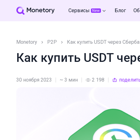
Сервисы
Блог
Об
New
Monetory
P2P
Как купить USDT через Сберба
Как купить USDT чер
30 ноября 2023
~ 3 мин
2 198
поделит