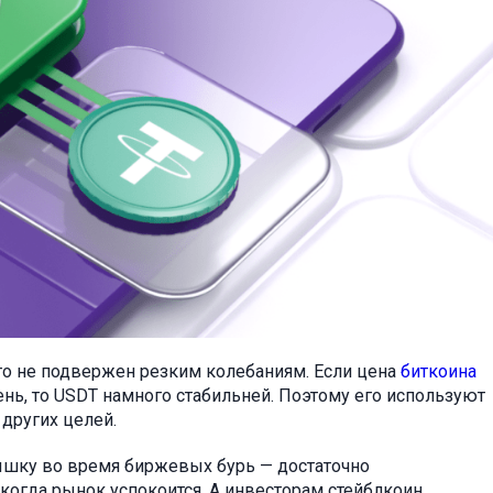
ого не подвержен резким колебаниям. Если цена
биткоина
нь, то USDT намного стабильней. Поэтому его используют
других целей.
ышку во время биржевых бурь — достаточно
когда рынок успокоится. А инвесторам стейблкоин