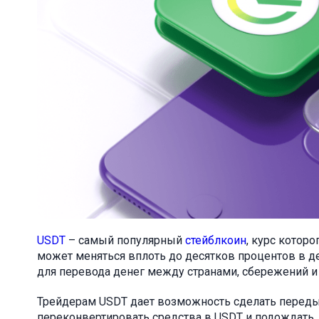
USDT
– самый популярный
стейблкоин
, курс котор
может меняться вплоть до десятков процентов в де
для перевода денег между странами, сбережений и 
Трейдерам USDT дает возможность сделать перед
переконвертировать средства в USDT и подождать, 