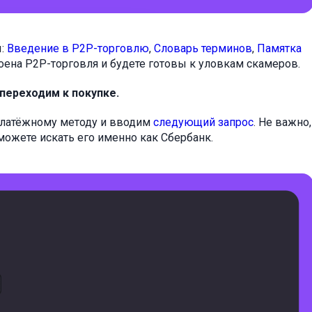
ы:
Введение в P2P-торговлю
,
Словарь терминов
,
Памятка
троена P2P-торговля и будете готовы к уловкам скамеров.
 переходим к покупке.
 платёжному методу и вводим
следующий запрос
. Не важно,
можете искать его именно как Сбербанк.