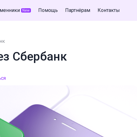
менники
Помощь
Партнёрам
Контакты
New
нк
ез Сбербанк
ься