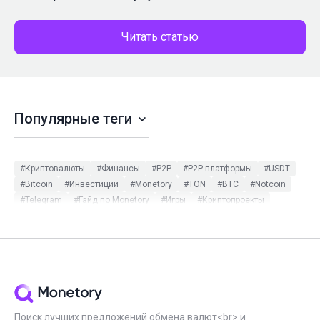
Читать статью
Популярные теги
#Криптовалюты
#Финансы
#P2P
#P2P-платформы
#USDT
#Bitcoin
#Инвестиции
#Monetory
#TON
#BTC
#Notcoin
#Telegram
#Гайд по Monetory
#Игры
#Криптопроекты
#Binance
#ETH
#Monetory.Toolkit
#Tether
#Криптокошельки
#Мошенничество в P2P
#Обзор
#Платёжные системы
#Bybit
#Ethereum
#Стейблкоины
#Стейкинг
#Частные обменники
#NFT
#Майнинг
#Обновления
#Трейдинг
#DOGE
#HodlHodl
#Monetory.Puzzle
#SOL
#USDC
#XMR
#Безопасность
#Инструкция
#Мошенники
#Наличные
#Новичкам
#ADA
#BNB
#Catizen
#CommEX
#DeFi
Поиск лучших предложений обмена валют<br> и