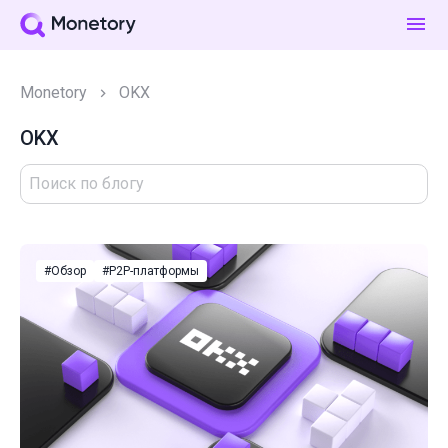
Monetory
OKX
OKX
#Обзор
#P2P-платформы