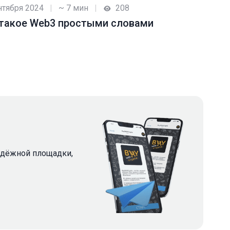
нтября 2024
|
~ 7 мин
|
208
 такое Web3 простыми словами
надёжной площадки,