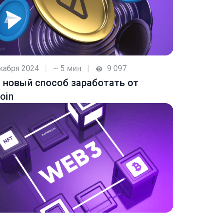
кабря 2024
|
~ 5 мин
|
9 097
: новый способ заработать от
oin