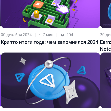
30 декабря 2024
|
~ 7 мин
|
204
20 де
Крипто итоги года: чем запомнился 2024
Earn
Notc