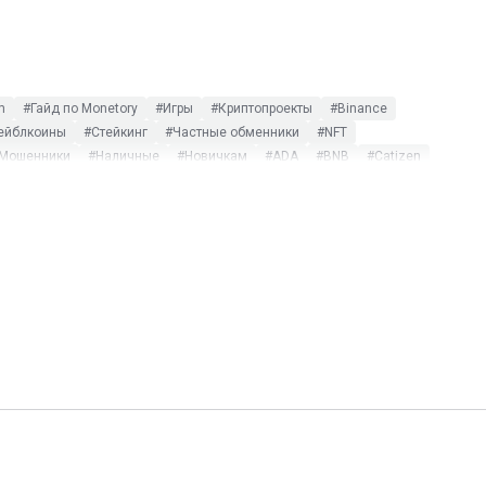
m
#Гайд по Monetory
#Игры
#Криптопроекты
#Binance
ейблкоины
#Стейкинг
#Частные обменники
#NFT
Мошенники
#Наличные
#Новичкам
#ADA
#BNB
#Catizen
#Telegram Wallet
#TRUMP
#XRP
#Альткоины
люзив
#$DOGS
#115-ФЗ
#AdvCash
#ATOM
#Bisq
r Kombat
#ICO
#LocalCoinSwap
#Metamask
#MEXC
hat
#XTZ
#Арбитраж
#Бизнес
#Блокировка
#Блокчейн
#Статистика
#Термины
#Тинькофф
#Фиат
#Фильтры