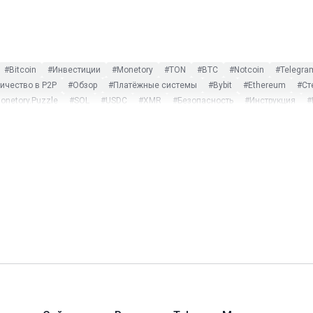
#Bitcoin
#Инвестиции
#Monetory
#TON
#BTC
#Notcoin
#Telegra
чество в P2P
#Обзор
#Платёжные системы
#Bybit
#Ethereum
#Ст
onetory.Puzzle
#SOL
#USDC
#XMR
#Безопасность
#Инструкция
#
ost Dogs
#Monero
#Payeer
#PEPE
#Play to earn
#Ripple
#SWIFT
криптовалют
#Оплата криптовалютой
#Поиск обмена
#Турция
#Экск
#CoinMarketCap
#DAI
#Garantex
#Gate.io
#Hamster Kombat
#Humste
e
#Tonkeeper
#TRC-20
#Tron
#TRX
#TUSD
#USDP
#Web3
#WeC
#Некастодиальные платформы
#Новости
#Партнёры
#Смарт-контракты