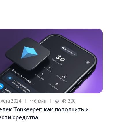
густа 2024
|
~ 6 мин
|
43 200
лек Tonkeeper: как пополнить и
ести средства