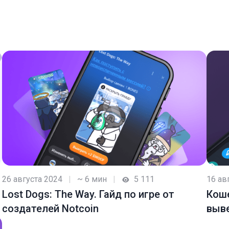
26 августа 2024
|
~ 6 мин
|
5 111
16 ав
Lost Dogs: The Way. Гайд по игре от
Коше
создателей Notcoin
выв