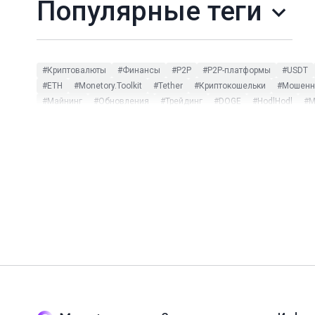
Популярные теги
#Криптовалюты
#Финансы
#P2P
#P2P-платформы
#USDT
#ETH
#Monetory.Toolkit
#Tether
#Криптокошельки
#Мошенни
#Майнинг
#Обновления
#Трейдинг
#DOGE
#HodlHodl
#M
#CommEX
#DeFi
#DOT
#ETC
#ETF
#HMSTR
#Huobi
#L
#Заработок на P2P
#Инфографика
#Комиссии
#мониторинг 
#Bitpapa
#Blum
#BUSD
#Capitalist
#CBDC
#CoinGecko
#NotPixel
#OKX
#PayPal
#SEPA
#Sigen
#SUI
#TON Spac
#Вебинар
#Вирусы
#ИИ
#Китай
#Мем-коины
#Налоги
#Цифровой рубль
#ЮMoney