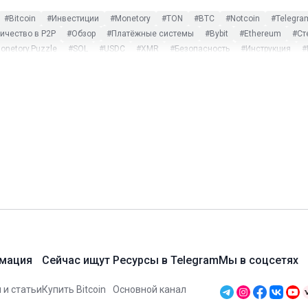
#Bitcoin
#Инвестиции
#Monetory
#TON
#BTC
#Notcoin
#Telegra
чество в P2P
#Обзор
#Платёжные системы
#Bybit
#Ethereum
#Ст
onetory.Puzzle
#SOL
#USDC
#XMR
#Безопасность
#Инструкция
#
ost Dogs
#Monero
#Payeer
#PEPE
#Play to earn
#Ripple
#SWIFT
криптовалют
#Оплата криптовалютой
#Поиск обмена
#Турция
#Экск
#CoinMarketCap
#DAI
#Garantex
#Gate.io
#Hamster Kombat
#Humste
e
#Tonkeeper
#TRC-20
#Tron
#TRX
#TUSD
#USDP
#Web3
#WeC
#Некастодиальные платформы
#Новости
#Партнёры
#Смарт-контракты
мация
Сейчас ищут
Ресурсы в Telegram
Мы в соцсетях
 и статьи
Купить Bitcoin
Основной канал