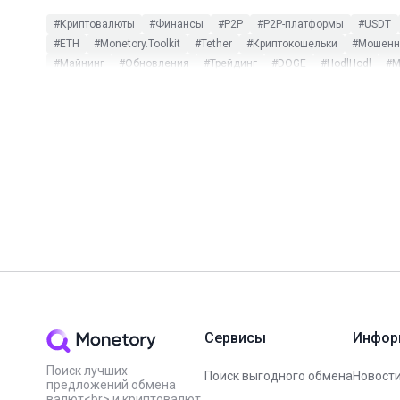
#Криптовалюты
#Финансы
#P2P
#P2P-платформы
#USDT
#ETH
#Monetory.Toolkit
#Tether
#Криптокошельки
#Мошенни
#Майнинг
#Обновления
#Трейдинг
#DOGE
#HodlHodl
#M
#CommEX
#DeFi
#DOT
#ETC
#ETF
#HMSTR
#Huobi
#L
#Заработок на P2P
#Инфографика
#Комиссии
#мониторинг 
#Bitpapa
#Blum
#BUSD
#Capitalist
#CBDC
#CoinGecko
#NotPixel
#OKX
#PayPal
#SEPA
#Sigen
#SUI
#TON Spac
#Вебинар
#Вирусы
#ИИ
#Китай
#Мем-коины
#Налоги
#Цифровой рубль
#ЮMoney
Сервисы
Инфор
Поиск лучших
Поиск выгодного обмена
Новости
предложений обмена
валют<br> и криптовалют