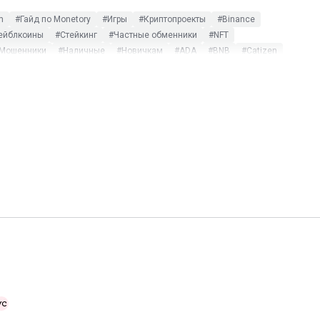
m
#Гайд по Monetory
#Игры
#Криптопроекты
#Binance
ейблкоины
#Стейкинг
#Частные обменники
#NFT
Мошенники
#Наличные
#Новичкам
#ADA
#BNB
#Catizen
#Telegram Wallet
#TRUMP
#XRP
#Альткоины
люзив
#$DOGS
#115-ФЗ
#AdvCash
#ATOM
#Bisq
r Kombat
#ICO
#LocalCoinSwap
#Metamask
#MEXC
hat
#XTZ
#Арбитраж
#Бизнес
#Блокировка
#Блокчейн
#Статистика
#Термины
#Тинькофф
#Фиат
#Фильтры