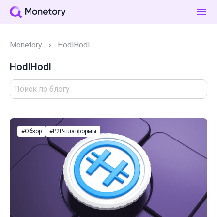
Monetory
HodlHodl
HodlHodl
#Обзор
#P2P-платформы