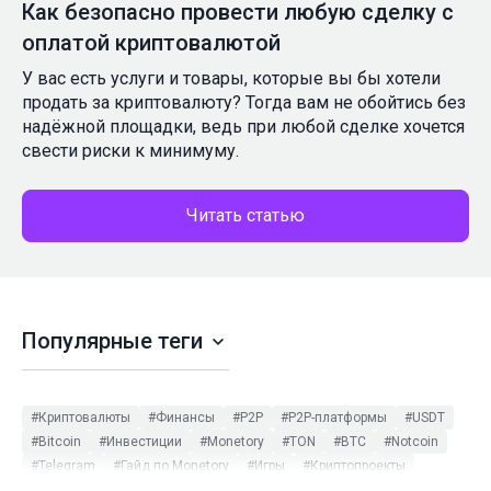
Как безопасно провести любую сделку с
оплатой криптовалютой
У вас есть услуги и товары, которые вы бы хотели
продать за криптовалюту? Тогда вам не обойтись без
надёжной площадки, ведь при любой сделке хочется
свести риски к минимуму.
Читать статью
Популярные теги
#Криптовалюты
#Финансы
#P2P
#P2P-платформы
#USDT
#Bitcoin
#Инвестиции
#Monetory
#TON
#BTC
#Notcoin
#Telegram
#Гайд по Monetory
#Игры
#Криптопроекты
#Binance
#ETH
#Monetory.Toolkit
#Tether
#Криптокошельки