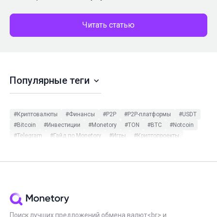
Читать статью
Популярные теги
#Криптовалюты
#Финансы
#P2P
#P2P-платформы
#USDT
#Bitcoin
#Инвестиции
#Monetory
#TON
#BTC
#Notcoin
#Telegram
#Гайд по Monetory
#Игры
#Криптопроекты
#Binance
#ETH
#Monetory.Toolkit
#Tether
#Криптокошельки
#Мошенничество в P2P
#Обзор
#Платёжные системы
#Bybit
#Ethereum
#Стейблкоины
#Стейкинг
#Частные обменники
#NFT
#Майнинг
#Обновления
#Трейдинг
#DOGE
#HodlHodl
#Monetory.Puzzle
#SOL
#USDC
#XMR
#Безопасность
#Инструкция
#Мошенники
#Наличные
#Новичкам
#ADA
#BNB
#Catizen
#CommEX
#DeFi
Поиск лучших предложений обмена валют<br> и