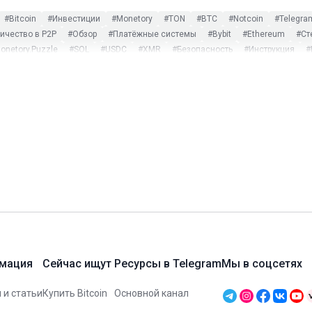
#Bitcoin
#Инвестиции
#Monetory
#TON
#BTC
#Notcoin
#Telegra
чество в P2P
#Обзор
#Платёжные системы
#Bybit
#Ethereum
#Ст
onetory.Puzzle
#SOL
#USDC
#XMR
#Безопасность
#Инструкция
#
ost Dogs
#Monero
#Payeer
#PEPE
#Play to earn
#Ripple
#SWIFT
криптовалют
#Оплата криптовалютой
#Поиск обмена
#Турция
#Экск
#CoinMarketCap
#DAI
#Garantex
#Gate.io
#Hamster Kombat
#Humste
e
#Tonkeeper
#TRC-20
#Tron
#TRX
#TUSD
#USDP
#Web3
#WeC
#Некастодиальные платформы
#Новости
#Партнёры
#Смарт-контракты
мация
Сейчас ищут
Ресурсы в Telegram
Мы в соцсетях
 и статьи
Купить Bitcoin
Основной канал