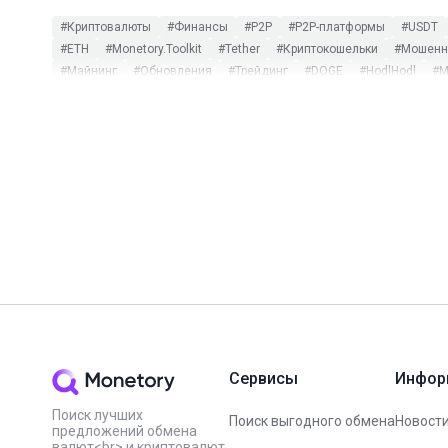
#Криптовалюты
#Финансы
#P2P
#P2P-платформы
#USDT
#ETH
#Monetory.Toolkit
#Tether
#Криптокошельки
#Мошенни
#Майнинг
#Обновления
#Трейдинг
#DOGE
#HodlHodl
#M
#CommEX
#DeFi
#DOT
#ETC
#ETF
#HMSTR
#Huobi
#L
#Заработок на P2P
#Инфографика
#Комиссии
#мониторинг 
#Bitpapa
#Blum
#BUSD
#Capitalist
#CBDC
#CoinGecko
#NotPixel
#OKX
#PayPal
#SEPA
#Sigen
#SUI
#TON Spac
#Вебинар
#Вирусы
#ИИ
#Китай
#Мем-коины
#Налоги
#Цифровой рубль
#ЮMoney
Сервисы
Инфор
Поиск лучших
Поиск выгодного обмена
Новости
предложений обмена
валют<br> и криптовалют