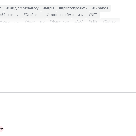
m
#Гайд по Monetory
#Игры
#Криптопроекты
#Binance
ейблкоины
#Стейкинг
#Частные обменники
#NFT
Мошенники
#Наличные
#Новичкам
#ADA
#BNB
#Catizen
#Telegram Wallet
#TRUMP
#XRP
#Альткоины
люзив
#$DOGS
#115-ФЗ
#AdvCash
#ATOM
#Bisq
r Kombat
#ICO
#LocalCoinSwap
#Metamask
#MEXC
hat
#XTZ
#Арбитраж
#Бизнес
#Блокировка
#Блокчейн
#Статистика
#Термины
#Тинькофф
#Фиат
#Фильтры