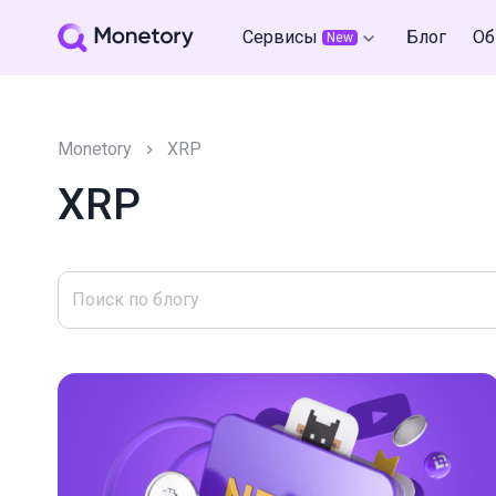
Сервисы
Блог
Об
New
Monetory
XRP
XRP