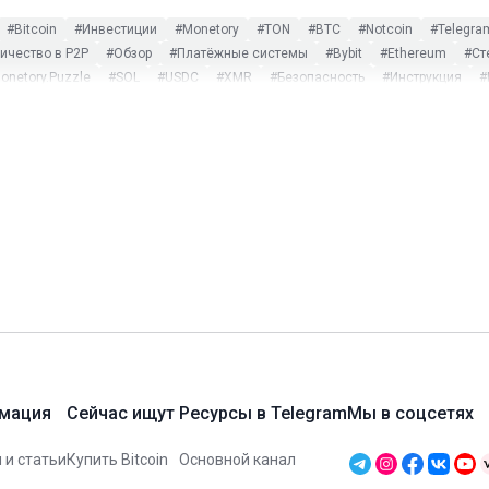
#Bitcoin
#Инвестиции
#Monetory
#TON
#BTC
#Notcoin
#Telegra
чество в P2P
#Обзор
#Платёжные системы
#Bybit
#Ethereum
#Ст
onetory.Puzzle
#SOL
#USDC
#XMR
#Безопасность
#Инструкция
#
ost Dogs
#Monero
#Payeer
#PEPE
#Play to earn
#Ripple
#SWIFT
криптовалют
#Оплата криптовалютой
#Поиск обмена
#Турция
#Экск
#CoinMarketCap
#DAI
#Garantex
#Gate.io
#Hamster Kombat
#Humste
e
#Tonkeeper
#TRC-20
#Tron
#TRX
#TUSD
#USDP
#Web3
#WeC
#Некастодиальные платформы
#Новости
#Партнёры
#Смарт-контракты
мация
Сейчас ищут
Ресурсы в Telegram
Мы в соцсетях
 и статьи
Купить Bitcoin
Основной канал