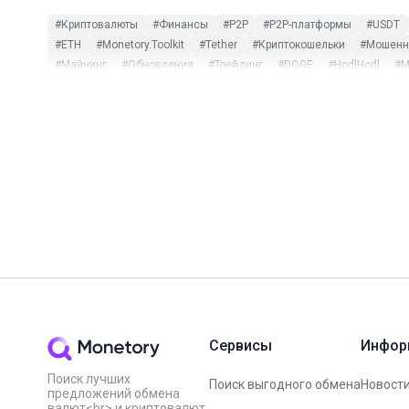
#Криптовалюты
#Финансы
#P2P
#P2P-платформы
#USDT
#ETH
#Monetory.Toolkit
#Tether
#Криптокошельки
#Мошенни
#Майнинг
#Обновления
#Трейдинг
#DOGE
#HodlHodl
#M
#CommEX
#DeFi
#DOT
#ETC
#ETF
#HMSTR
#Huobi
#L
#Заработок на P2P
#Инфографика
#Комиссии
#мониторинг 
#Bitpapa
#Blum
#BUSD
#Capitalist
#CBDC
#CoinGecko
#NotPixel
#OKX
#PayPal
#SEPA
#Sigen
#SUI
#TON Spac
#Вебинар
#Вирусы
#ИИ
#Китай
#Мем-коины
#Налоги
#Цифровой рубль
#ЮMoney
Сервисы
Инфор
Поиск лучших
Поиск выгодного обмена
Новости
предложений обмена
валют<br> и криптовалют