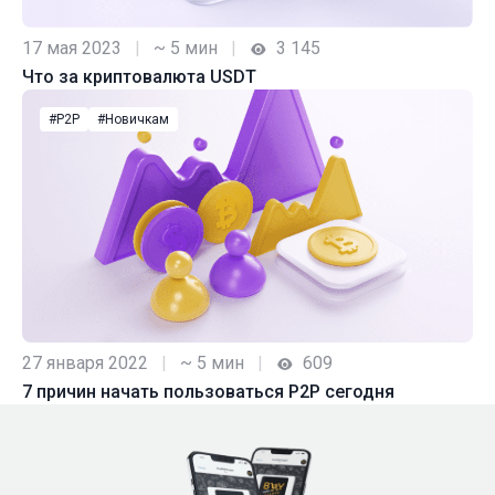
17 мая 2023
|
~ 5 мин
|
3 145
Что за криптовалюта USDT
#P2P
#Новичкам
27 января 2022
|
~ 5 мин
|
609
7 причин начать пользоваться P2P сегодня