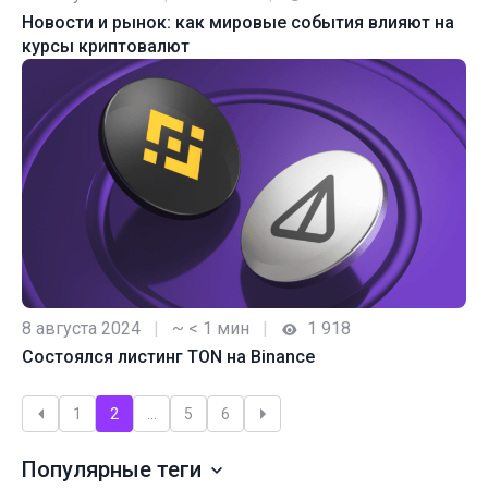
Новости и рынок: как мировые события влияют на
курсы криптовалют
8 августа 2024
|
~ < 1 мин
|
1 918
Состоялся листинг TON на Binance
Пагинация
1
2
…
5
6
записей
Популярные теги