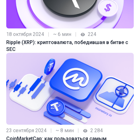
18 октября 2024
|
~ 6 мин
|
224
Ripple (XRP): криптовалюта, победившая в битве с
SEC
23 сентября 2024
|
~ 8 мин
|
2 284
CoinMarketCap: как пользоваться самым