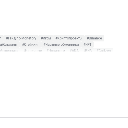
m
#Гайд по Monetory
#Игры
#Криптопроекты
#Binance
ейблкоины
#Стейкинг
#Частные обменники
#NFT
Мошенники
#Наличные
#Новичкам
#ADA
#BNB
#Catizen
#Telegram Wallet
#TRUMP
#XRP
#Альткоины
люзив
#$DOGS
#115-ФЗ
#AdvCash
#ATOM
#Bisq
r Kombat
#ICO
#LocalCoinSwap
#Metamask
#MEXC
hat
#XTZ
#Арбитраж
#Бизнес
#Блокировка
#Блокчейн
#Статистика
#Термины
#Тинькофф
#Фиат
#Фильтры