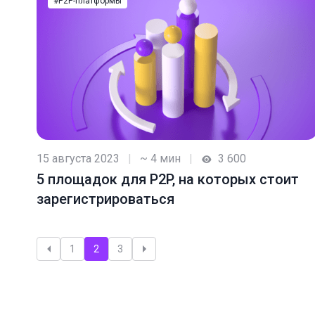
#P2P-платформы
15 августа 2023
|
~ 4 мин
|
3 600
5 площадок для P2P, на которых стоит
зарегистрироваться
Пагинация
1
2
3
записей