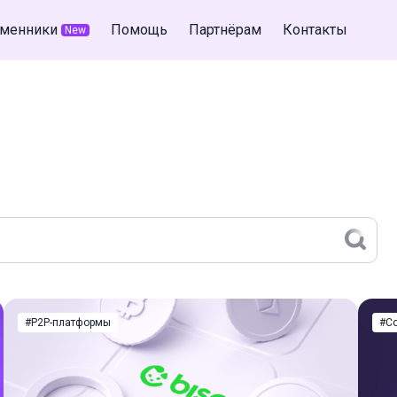
менники
Помощь
Партнёрам
Контакты
New
#P2P-платформы
#C