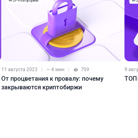
#P2P-платформы
#P
11 августа 2023
|
~ 4 мин
|
759
9 авг
От процветания к провалу: почему
ТОП
закрываются криптобиржи