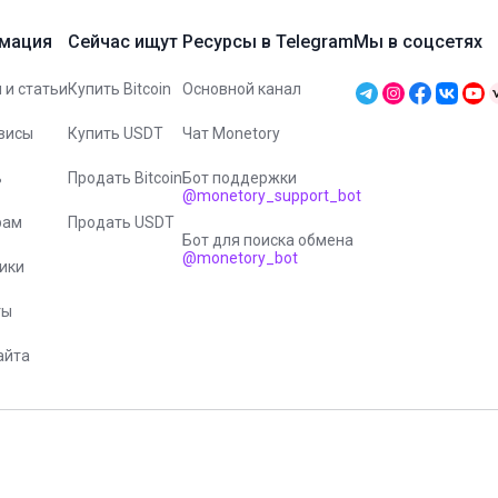
мация
Сейчас ищут
Ресурсы в Telegram
Мы в соцсетях
 и статьи
Купить Bitcoin
Основной канал
висы
Купить USDT
Чат Monetory
ь
Продать Bitcoin
Бот поддержки
@monetory_support_bot
рам
Продать USDT
Бот для поиска обмена
@monetory_bot
ики
ты
айта