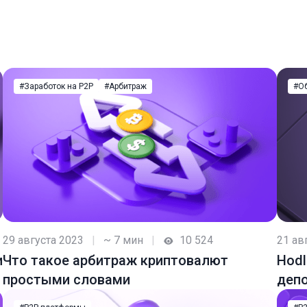
#Заработок на P2P
#Арбитраж
#О
29 августа 2023
|
~ 7 мин
|
10 524
21 ав
и
Что такое арбитраж криптовалют
Hodl
простыми словами
деп