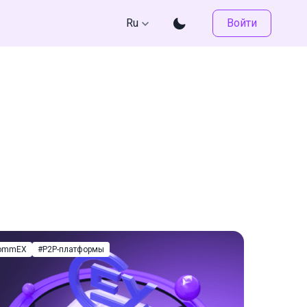
Ru
Войти
ommEX
#P2P-платформы