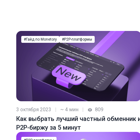
#Гайд по Monetory
#P2P-платформы
3 октября 2023
|
~ 4 мин
|
809
Как выбрать лучший частный обменник 
P2P-биржу за 5 минут