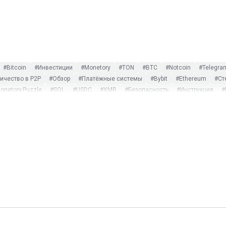
#Bitcoin
#Инвестиции
#Monetory
#TON
#BTC
#Notcoin
#Telegra
чество в P2P
#Обзор
#Платёжные системы
#Bybit
#Ethereum
#Ст
onetory.Puzzle
#SOL
#USDC
#XMR
#Безопасность
#Инструкция
#
ost Dogs
#Monero
#Payeer
#PEPE
#Play to earn
#Ripple
#SWIFT
криптовалют
#Оплата криптовалютой
#Поиск обмена
#Турция
#Экск
#CoinMarketCap
#DAI
#Garantex
#Gate.io
#Hamster Kombat
#Humste
e
#Tonkeeper
#TRC-20
#Tron
#TRX
#TUSD
#USDP
#Web3
#WeC
#Некастодиальные платформы
#Новости
#Партнёры
#Смарт-контракты