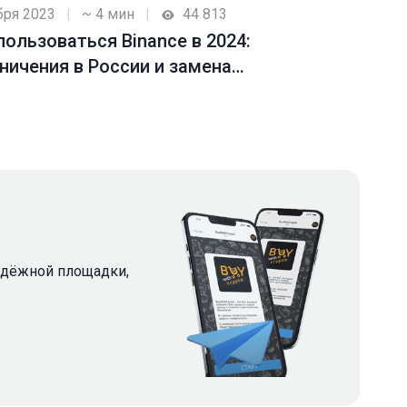
бря 2023
|
~ 4 мин
|
44 813
пользоваться Binance в 2024:
ничения в России и замена
щадке
надёжной площадки,