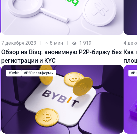
7 декабря 2023
|
~ 8 мин
|
1 919
4 дек
Обзор на Bisq: анонимную P2P-биржу без
Как 
регистрации и KYC
площ
#Bybit
#P2P-платформы
#Bi