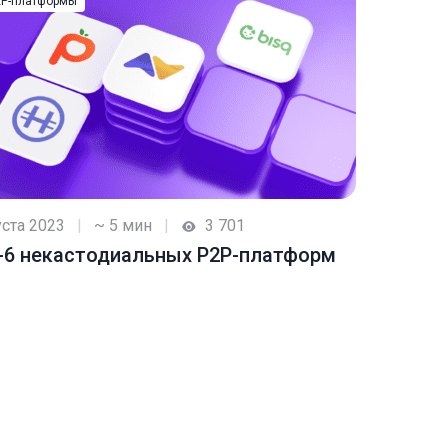
2P-платформы
уста 2023
|
~ 5 мин
|
3 701
-6 некастодиальных P2P-платформ