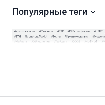
Популярные теги
#Криптовалюты
#Финансы
#P2P
#P2P-платформы
#USDT
#ETH
#Monetory.Toolkit
#Tether
#Криптокошельки
#Мошенни
#Майнинг
#Обновления
#Трейдинг
#DOGE
#HodlHodl
#M
#CommEX
#DeFi
#DOT
#ETC
#ETF
#HMSTR
#Huobi
#L
#Заработок на P2P
#Инфографика
#Комиссии
#мониторинг 
#Bitpapa
#Blum
#BUSD
#Capitalist
#CBDC
#CoinGecko
#NotPixel
#OKX
#PayPal
#SEPA
#Sigen
#SUI
#TON Spac
#Вебинар
#Вирусы
#ИИ
#Китай
#Мем-коины
#Налоги
#Цифровой рубль
#ЮMoney