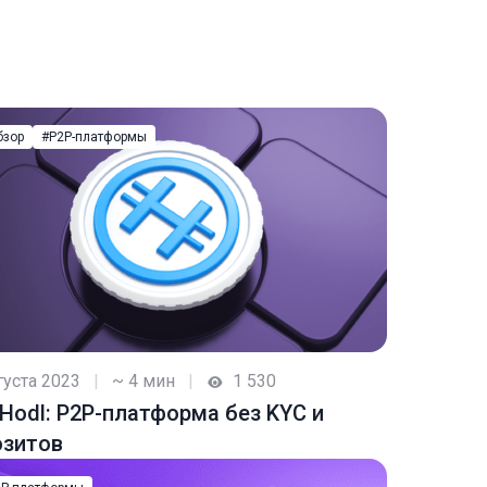
бзор
#P2P-платформы
густа 2023
|
~ 4 мин
|
1 530
Hodl: P2P-платформа без KYC и
озитов