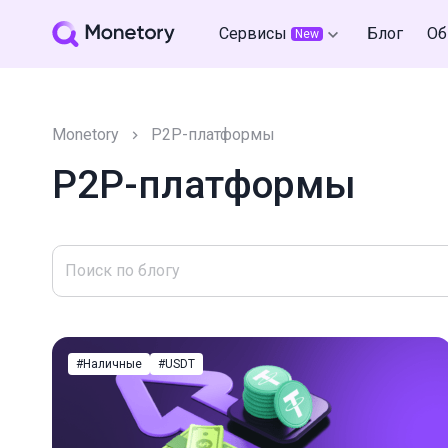
Сервисы
Блог
Об
New
Monetory
P2P-платформы
P2P-платформы
#Наличные
#USDT