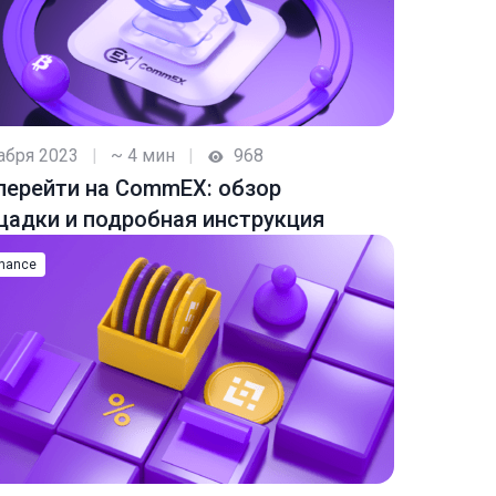
абря 2023
|
~ 4 мин
|
968
перейти на CommEX: обзор
адки и подробная инструкция
nance